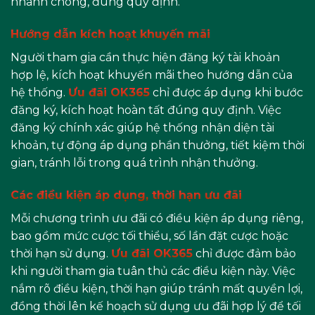
nhanh chóng, đúng quy định.
Hướng dẫn kích hoạt khuyến mãi
Người tham gia cần thực hiện đăng ký tài khoản
hợp lệ, kích hoạt khuyến mãi theo hướng dẫn của
hệ thống.
Ưu đãi OK365
chỉ được áp dụng khi bước
đăng ký, kích hoạt hoàn tất đúng quy định. Việc
đăng ký chính xác giúp hệ thống nhận diện tài
khoản, tự động áp dụng phần thưởng, tiết kiệm thời
gian, tránh lỗi trong quá trình nhận thưởng.
Các điều kiện áp dụng, thời hạn ưu đãi
Mỗi chương trình ưu đãi có điều kiện áp dụng riêng,
bao gồm mức cược tối thiểu, số lần đặt cược hoặc
thời hạn sử dụng.
Ưu đãi OK365
chỉ được đảm bảo
khi người tham gia tuân thủ các điều kiện này. Việc
nắm rõ điều kiện, thời hạn giúp tránh mất quyền lợi,
đồng thời lên kế hoạch sử dụng ưu đãi hợp lý để tối