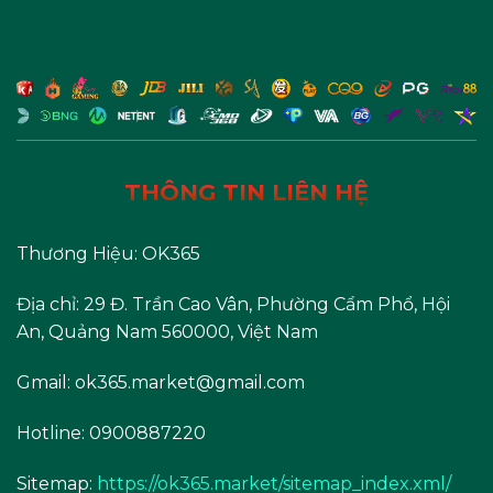
THÔNG TIN LIÊN HỆ
Thương Hiệu: OK365
Địa chỉ:
29 Đ. Trần Cao Vân, Phường Cẩm Phổ, Hội
An, Quảng Nam 560000, Việt Nam
Gmail:
ok365.market@gmail.com
Hotline:
0900887220
Sitemap:
https://ok365.market/sitemap_index.xml/