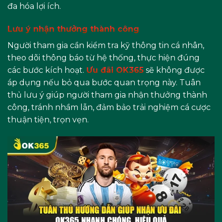
đa hóa lợi ích.
Lưu ý nhận thưởng thành công
Người tham gia cần kiểm tra kỹ thông tin cá nhân,
theo dõi thông báo từ hệ thống, thực hiện đúng
các bước kích hoạt.
Ưu đãi OK365
sẽ không được
áp dụng nếu bỏ qua bước quan trọng này. Tuân
thủ lưu ý giúp người tham gia nhận thưởng thành
công, tránh nhầm lẫn, đảm bảo trải nghiệm cá cược
thuận tiện, trọn vẹn.