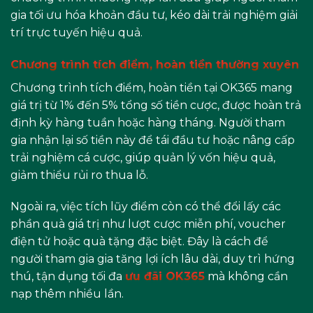
gia tối ưu hóa khoản đầu tư, kéo dài trải nghiệm giải
trí trực tuyến hiệu quả.
Chương trình tích điểm, hoàn tiền thường xuyên
Chương trình tích điểm, hoàn tiền tại OK365 mang
giá trị từ 1% đến 5% tổng số tiền cược, được hoàn trả
định kỳ hàng tuần hoặc hàng tháng. Người tham
gia nhận lại số tiền này để tái đầu tư hoặc nâng cấp
trải nghiệm cá cược, giúp quản lý vốn hiệu quả,
giảm thiểu rủi ro thua lỗ.
Ngoài ra, việc tích lũy điểm còn có thể đổi lấy các
phần quà giá trị như lượt cược miễn phí, voucher
điện tử hoặc quà tặng đặc biệt. Đây là cách để
người tham gia gia tăng lợi ích lâu dài, duy trì hứng
thú, tận dụng tối đa
ưu đãi OK365
mà không cần
nạp thêm nhiều lần.