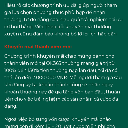
Hiểu rõ các chương trình ưu đãi giúp người tham
gia lựa chọn phương thức phù hợp để nhận
thưởng, từ đó nâng cao hiệu quả trải nghiệm, tối ưu
cơ hội thắng. Việc theo dõi khuyến mãi thường
xuyên cũng đảm bảo không bỏ lỡ lợi ích hấp dẫn.
Khuyến mãi thành viên mới
Chương trình khuyến mãi chào mừng dành cho
thành viên mới tại OK365 thường mang giá trị từ
100% đến 150% tiền thưởng nạp lần đầu, tối đa có
thể lên đến 2.000.000 VNĐ. Mỗi người tham gia sau
khi đăng ký tài khoản thành công sẽ nhận ngay
khoản thưởng này để gia tăng vốn ban đầu, thuận
tiện cho việc trải nghiệm các sản phẩm cá cược đa
dạng.
Ngoài việc bổ sung vốn cược, khuyến mãi chào
mừng còn đi kèm 10 – 20 lượt cược miễn phí cho