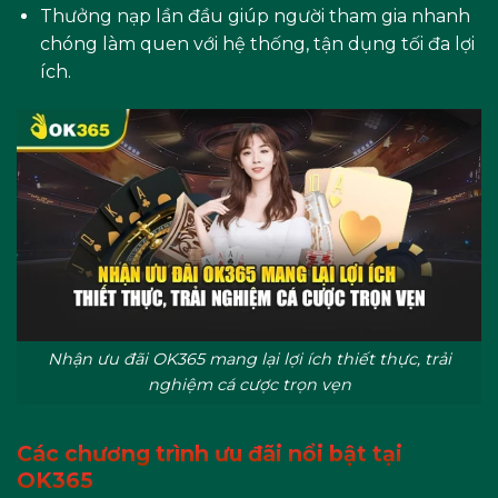
Thưởng nạp lần đầu giúp người tham gia nhanh
chóng làm quen với hệ thống, tận dụng tối đa lợi
ích.
Nhận ưu đãi OK365 mang lại lợi ích thiết thực, trải
nghiệm cá cược trọn vẹn
Các chương trình ưu đãi nổi bật tại
OK365