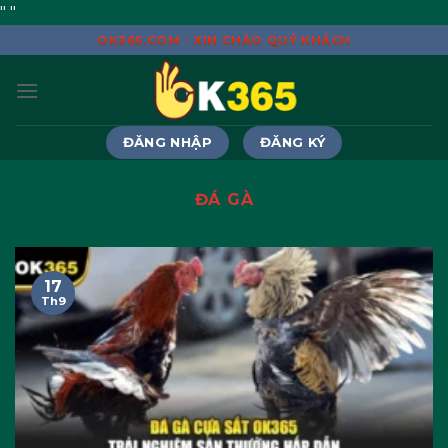
Bỏ
"
"
qua
OK365.COM - XIN CHÀO QUÝ KHÁCH
nội
dung
ĐĂNG NHẬP
ĐĂNG KÝ
ĐÁ GÀ
17
Th9