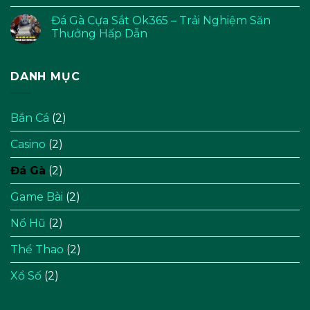
Đá Gà Cựa Sắt Ok365 – Trải Nghiệm Săn
Thưởng Hấp Dẫn
DANH MỤC
Bắn Cá
(2)
Casino
(2)
Đá Gà
(2)
Game Bài
(2)
Nổ Hũ
(2)
Thể Thao
(2)
Xổ Số
(2)