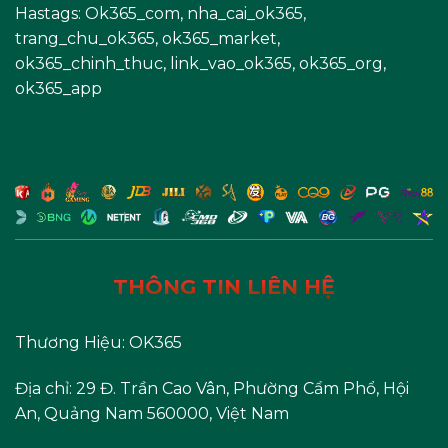
Hastags: Ok365_com, nha_cai_ok365,
trang_chu_ok365, ok365_market,
ok365_chinh_thuc, link_vao_ok365, ok365_org,
ok365_app
THÔNG TIN LIÊN HỆ
Thương Hiệu: OK365
Địa chỉ:
29 Đ. Trần Cao Vân, Phường Cẩm Phổ, Hội
An, Quảng Nam 560000, Việt Nam