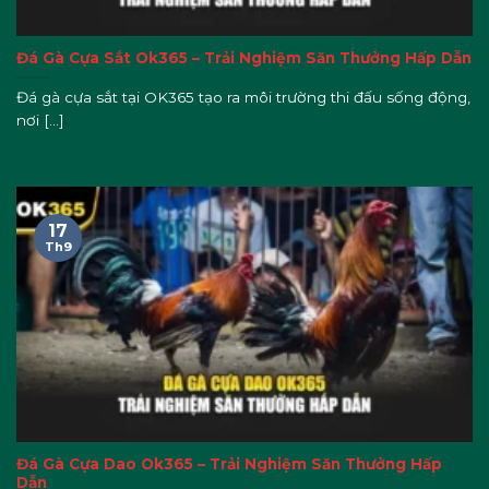
Đá Gà Cựa Sắt Ok365 – Trải Nghiệm Săn Thưởng Hấp Dẫn
Đá gà cựa sắt tại OK365 tạo ra môi trường thi đấu sống động,
nơi [...]
17
Th9
Đá Gà Cựa Dao Ok365 – Trải Nghiệm Săn Thưởng Hấp
Dẫn