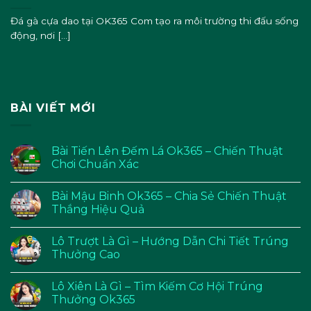
Đá gà cựa dao tại OK365 Com tạo ra môi trường thi đấu sống
động, nơi [...]
BÀI VIẾT MỚI
Bài Tiến Lên Đếm Lá Ok365 – Chiến Thuật
Chơi Chuẩn Xác
Bài Mậu Binh Ok365 – Chia Sẻ Chiến Thuật
Thắng Hiệu Quả
Lô Trượt Là Gì – Hướng Dẫn Chi Tiết Trúng
Thưởng Cao
Lô Xiên Là Gì – Tìm Kiếm Cơ Hội Trúng
Thưởng Ok365